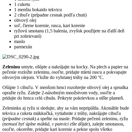
1 cuketu
1 menšiu hokaido tekvicu
2 cibuľe (prípadne cesnak podľa chuti)
olivový olej
soľ, čierne korenie, rasca, kari korenie
ryžovú smotanu (1,5 balenia, zvyšok použijete na ďalší deň
pri zohrievaní)
maslo
parmezán
Zeleninu
umyte, ošúpte a nakrájajte na kocky. Na plech a papier na
pečenie rozložte zeleninu, osoľte, pridajte mletú rascu a pokvapajte
olivovým olejom. Vložte do vyhriatej trúby na 200 °C.
Ošúpte 1 cibuľu. V menšom hrnci rozohrejte olivový olej a sprudka
opražte ryžu. Zalejte 2-násobným množstvom vody, osoľte a
pridajte do hrnca celú cibulu. Prikryte pokrievkou a stíšte plameň.
Zeleninku aj ryžu si sledujte, aby sa vám nepripálila. Akonáhle bude
tekvica a cuketa mäkkučká, vytiahnite z trúby, nakrájajte cibuľu
(
prípadne cesnak
) a speňte na masle. Pridajte pečenú zeleninu, ryžu
(
nemusí byť úplne mäkká, v panvici ešte dôjde
), zalejte smotanou,
osoľte, okoreňte, pridajte kari korenie a pekne spolu všetko