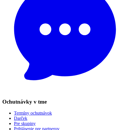
Ochutnávky v tme
Termíny ochutnávok
Darček
Pre skupiny
Prihlásenie pre partnerov