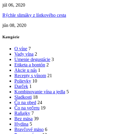
júl 06, 2020
Rýchle slimáky z lístkového cesta
jún 08, 2020
Kategórie
O víne
7
Vady vína
2
Umenie degustácie
3
Etiketa a bontón
2
Akcie u nás
1
Recepty s vínom
21
Polievky
10
Darček
1
Kombinovanie vína a jedla
5
Sladkosti
18
Čo na obed
24
Čo na večeru
19
Raňajky
7
Bez mäsa
39
Hydina
5
Bravčové mäso
6