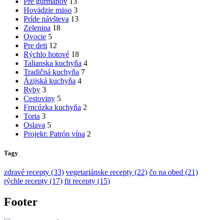
Pre gurmánov
13
Hovädzie mäso
3
Príde návšteva
13
Zelenina
18
Ovocie
5
Pre deti
12
Rýchlo hotové
18
Talianska kuchyňa
4
Tradičná kuchyňa
7
Ázijská kuchyňa
4
Ryby
3
Cestoviny
5
Frncúzka kuchyňa
2
Torta
3
Oslava
5
Projekt: Patrón vína
2
Tagy
zdravé recepty (33)
vegetariánske recepty (22)
čo na obed (21)
rýchle recepty (17)
fit recepty (15)
Footer