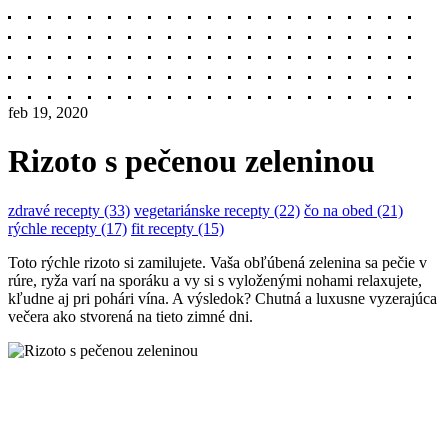
feb 19, 2020
Rizoto s pečenou zeleninou
zdravé recepty (33)
vegetariánske recepty (22)
čo na obed (21)
rýchle recepty (17)
fit recepty (15)
Toto rýchle rizoto si zamilujete. Vaša obľúbená zelenina sa pečie v
rúre, ryža varí na sporáku a vy si s vyloženými nohami relaxujete,
kľudne aj pri pohári vína. A výsledok? Chutná a luxusne vyzerajúca
večera ako stvorená na tieto zimné dni.