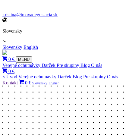
kristina@tmavadegustacia.sk
Slovensky
Slovensky
English
0 €
MENU
Verejné ochutnávky
Darček
Pre skupiny
Blog
O nás
0 €
×
Úvod
Verejné ochutnávky
Darček
Blog
Pre skupiny
O nás
Kontakt
0 €
Slovensky
English