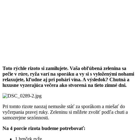
Toto rýchle rizoto si zamilujete. Vaša obľúbená zelenina sa
pečie v rúre, ryža varí na sporáku a vy si s vyloženými nohami
relaxujete, kľudne aj pri pohári vína. A výsledok? Chutná a
luxusne vyzerajúca večera ako stvorená na tieto zimné dni.
Pri tomto rizote naozaj nemusíte stáť za sporákom a miešať do
vyčerpania pravej ruky. Zeleninu si môžete zvoliť podľa chuti a
samozrejme sezónnosti.
Na 4 porcie rizota budeme potrebovať:
1 hrnček ryže