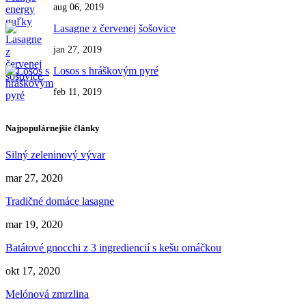
aug 06, 2019
Lasagne z červenej šošovice
jan 27, 2019
Losos s hráškovým pyré
feb 11, 2019
Najpopulárnejšie články
Silný zeleninový vývar
mar 27, 2020
Tradičné domáce lasagne
mar 19, 2020
Batátové gnocchi z 3 ingrediencií s kešu omáčkou
okt 17, 2020
Melónová zmrzlina