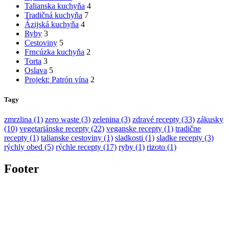
Talianska kuchyňa
4
Tradičná kuchyňa
7
Ázijská kuchyňa
4
Ryby
3
Cestoviny
5
Frncúzka kuchyňa
2
Torta
3
Oslava
5
Projekt: Patrón vína
2
Tagy
zmrzlina (1)
zero waste (3)
zelenina (3)
zdravé recepty (33)
zákusky
(10)
vegetariánske recepty (22)
veganske recepty (1)
tradične
recepty (1)
talianske cestoviny (1)
sladkosti (1)
sladke recepty (3)
rýchly obed (5)
rýchle recepty (17)
ryby (1)
rizoto (1)
Footer