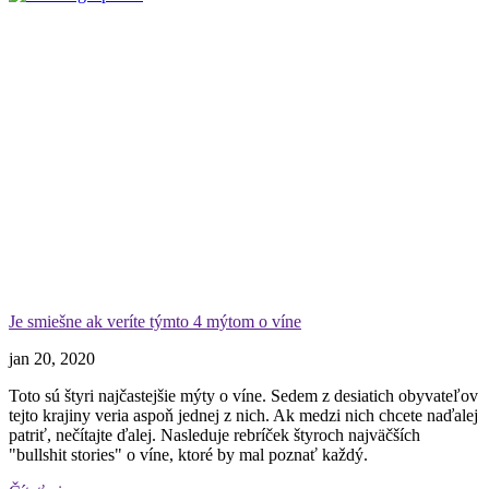
Je smiešne ak veríte týmto 4 mýtom o víne
jan 20, 2020
Toto sú štyri najčastejšie mýty o víne. Sedem z desiatich obyvateľov
tejto krajiny veria aspoň jednej z nich. Ak medzi nich chcete naďalej
patriť, nečítajte ďalej. Nasleduje rebríček štyroch najväčších
"bullshit stories" o víne, ktoré by mal poznať každý.