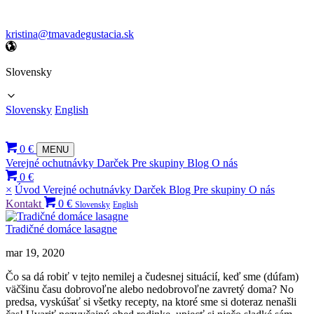
kristina@tmavadegustacia.sk
Slovensky
Slovensky
English
0 €
MENU
Verejné ochutnávky
Darček
Pre skupiny
Blog
O nás
0 €
×
Úvod
Verejné ochutnávky
Darček
Blog
Pre skupiny
O nás
Kontakt
0 €
Slovensky
English
Tradičné domáce lasagne
mar 19, 2020
Čo sa dá robiť v tejto nemilej a čudesnej situácií, keď sme (dúfam)
väčšinu času dobrovoľne alebo nedobrovoľne zavretý doma? No
predsa, vyskúšať si všetky recepty, na ktoré sme si doteraz nenašli