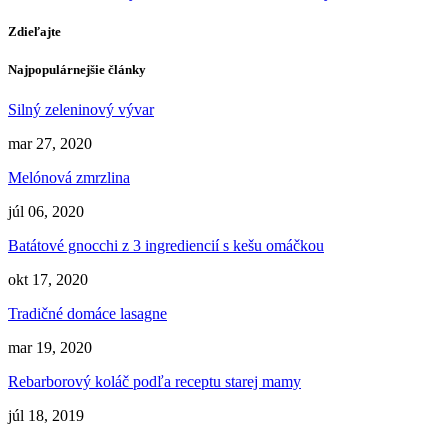
Zdieľajte
Najpopulárnejšie články
Silný zeleninový vývar
mar 27, 2020
Melónová zmrzlina
júl 06, 2020
Batátové gnocchi z 3 ingrediencií s kešu omáčkou
okt 17, 2020
Tradičné domáce lasagne
mar 19, 2020
Rebarborový koláč podľa receptu starej mamy
júl 18, 2019