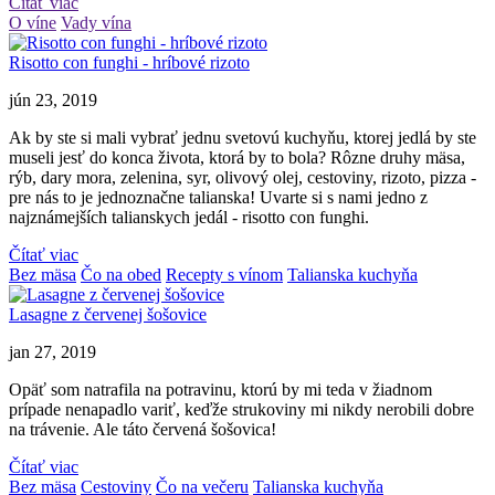
Čítať viac
O víne
Vady vína
Risotto con funghi - hríbové rizoto
jún 23, 2019
Ak by ste si mali vybrať jednu svetovú kuchyňu, ktorej jedlá by ste
museli jesť do konca života, ktorá by to bola? Rôzne druhy mäsa,
rýb, dary mora, zelenina, syr, olivový olej, cestoviny, rizoto, pizza -
pre nás to je jednoznačne talianska! Uvarte si s nami jedno z
najznámejších talianskych jedál - risotto con funghi.
Čítať viac
Bez mäsa
Čo na obed
Recepty s vínom
Talianska kuchyňa
Lasagne z červenej šošovice
jan 27, 2019
Opäť som natrafila na potravinu, ktorú by mi teda v žiadnom
prípade nenapadlo variť, keďže strukoviny mi nikdy nerobili dobre
na trávenie. Ale táto červená šošovica!
Čítať viac
Bez mäsa
Cestoviny
Čo na večeru
Talianska kuchyňa