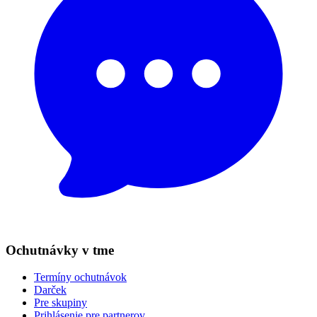
Ochutnávky v tme
Termíny ochutnávok
Darček
Pre skupiny
Prihlásenie pre partnerov