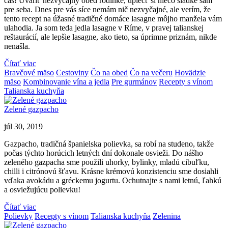
čas! Uvariť nezvyčajný obed rodinke, upiecť si niečo sladké sám
pre seba. Dnes pre vás síce nemám nič nezvyčajné, ale verím, že
tento recept na úžasné tradičné domáce lasagne môjho manžela vám
ulahodia. Ja som teda jedla lasagne v Ríme, v pravej talianskej
reštaurácií, ale lepšie lasagne, ako tieto, sa úprimne priznám, nikde
nenašla.
Čítať viac
Bravčové mäso
Cestoviny
Čo na obed
Čo na večeru
Hovädzie
mäso
Kombinovanie vína a jedla
Pre gurmánov
Recepty s vínom
Talianska kuchyňa
Zelené gazpacho
júl 30, 2019
Gazpacho, tradičná španielska polievka, sa robí na studeno, takže
počas týchto horúcich letných dní dokonale osvieži. Do nášho
zeleného gazpacha sme použili uhorky, bylinky, mladú cibuľku,
chilli i citrónovú šťavu. Krásne krémovú konzistenciu sme dosiahli
vďaka avokádu a gréckemu jogurtu. Ochutnajte s nami letnú, ľahkú
a osviežujúcu polievku!
Čítať viac
Polievky
Recepty s vínom
Talianska kuchyňa
Zelenina