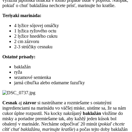
výrazná japonská omáčka v tomto prípade bude v popredí. Naopak,
pokiaľ o chuť baklažána nechcete prísť, marinujte ho kratšie.
Teriyaki marináda:
4 lyžice sójovej omáčky
1 lyžica ryžového octu
2 lyžice hnedého cukru
2 cm zázvoru
2-3 strúčiky cesnaku
Ostatné prísady:
baklažán
ryža
sezamové semienka
jarná cibuľka alebo edamame fazuľky
Cesnak
aj
zázvor
si nastrúhame a rozmiešame s ostatnými
ingredienciami na marinádu vo väčšej miske, uistíme sa, že sa nám
cukor úplne rozpustil. Na kocky nakrájaný
baklažán
vložíme do
misky a poriadne premiešame tak, aby každý jeden kúsok bol
obalený v marináde. Necháme odpočívať 20 minút (
pokiaľ chcete
cítiť chuť baklažánu, marinujte kratšie
) a počas tejto doby baklažán