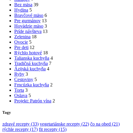
Bez mäsa
39
Hydina
5
Bravčové mäso
6
Pre gurmánov
13
Hovädzie mäso
3
Príde návšteva
13
Zelenina
18
Ovocie
5
Pre deti
12
Rýchlo hotové
18
Talianska kuchyňa
4
Tradičná kuchyňa
7
Ázijská kuchyňa
4
Ryby
3
Cestoviny
5
Frncúzka kuchyňa
2
Torta
3
Oslava
5
Projekt: Patrón vína
2
Tagy
zdravé recepty (33)
vegetariánske recepty (22)
čo na obed (21)
rýchle recepty (17)
fit recepty (15)