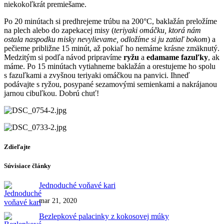
niekokoľkrát premiešame.
Po 20 minútach si predhrejeme trúbu na 200°C, baklažán preložíme
na plech alebo do zapekacej misy (
teriyaki omáčku, ktorá nám
ostala naspodku misky nevylievame, odložíme si ju zatiaľ bokom
) a
pečieme približne 15 minút, až pokiaľ ho nemáme krásne zmäknutý.
Medzitým si podľa návod pripravíme
ryžu
a
edamame fazuľky
, ak
máme. Po 15 minútach vytiahneme baklažán a orestujeme ho spolu
s fazuľkami a zvyšnou teriyaki omáčkou na panvici. Ihneď
podávajte s ryžou, posypané sezamovými semienkami a nakrájanou
jarnou cibuľkou. Dobrú chuť!
Zdieľajte
Súvisiace články
Jednoduché voňavé kari
mar 21, 2020
Bezlepkové palacinky z kokosovej múky