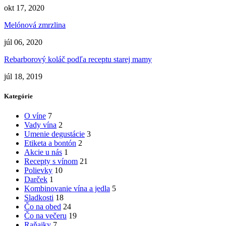
okt 17, 2020
Melónová zmrzlina
júl 06, 2020
Rebarborový koláč podľa receptu starej mamy
júl 18, 2019
Kategórie
O víne
7
Vady vína
2
Umenie degustácie
3
Etiketa a bontón
2
Akcie u nás
1
Recepty s vínom
21
Polievky
10
Darček
1
Kombinovanie vína a jedla
5
Sladkosti
18
Čo na obed
24
Čo na večeru
19
Raňajky
7