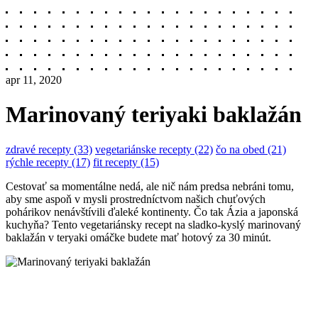
apr 11, 2020
Marinovaný teriyaki baklažán
zdravé recepty (33)
vegetariánske recepty (22)
čo na obed (21)
rýchle recepty (17)
fit recepty (15)
Cestovať sa momentálne nedá, ale nič nám predsa nebráni tomu,
aby sme aspoň v mysli prostredníctvom našich chuťových
pohárikov nenávštívili ďaleké kontinenty. Čo tak Ázia a japonská
kuchyňa? Tento vegetariánsky recept na sladko-kyslý marinovaný
baklažán v teryaki omáčke budete mať hotový za 30 minút.