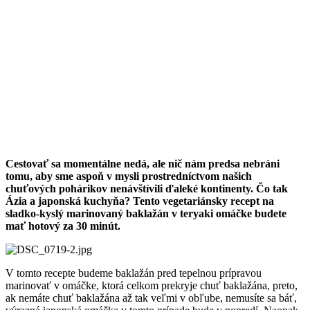
Cestovať sa momentálne nedá, ale nič nám predsa nebráni
tomu, aby sme aspoň v mysli prostredníctvom našich
chuťových pohárikov nenávštívili ďaleké kontinenty. Čo tak
Ázia a japonská kuchyňa? Tento vegetariánsky recept na
sladko-kyslý marinovaný baklažán v teryaki omáčke budete
mať hotový za 30 minút.
V tomto recepte budeme baklažán pred tepelnou prípravou
marinovať v omáčke, ktorá celkom prekryje chuť baklažána, preto,
ak nemáte chuť baklažána až tak veľmi v obľube, nemusíte sa báť,