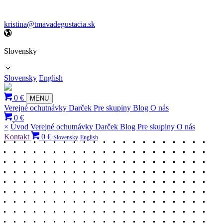
kristina@tmavadegustacia.sk
Slovensky
Slovensky
English
0 €
MENU
Verejné ochutnávky
Darček
Pre skupiny
Blog
O nás
0 €
×
Úvod
Verejné ochutnávky
Darček
Blog
Pre skupiny
O nás
Kontakt
0 €
Slovensky
English