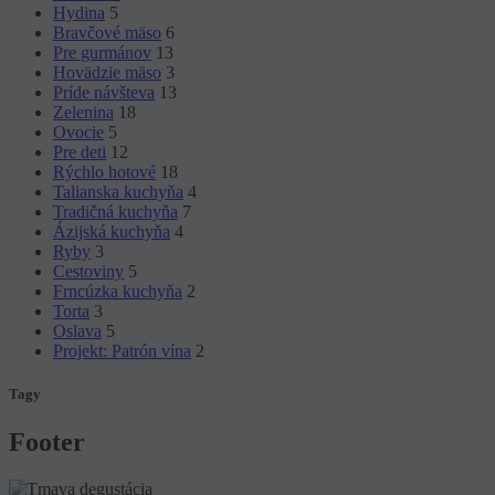
Hydina
5
Bravčové mäso
6
Pre gurmánov
13
Hovädzie mäso
3
Príde návšteva
13
Zelenina
18
Ovocie
5
Pre deti
12
Rýchlo hotové
18
Talianska kuchyňa
4
Tradičná kuchyňa
7
Ázijská kuchyňa
4
Ryby
3
Cestoviny
5
Frncúzka kuchyňa
2
Torta
3
Oslava
5
Projekt: Patrón vína
2
Tagy
Footer