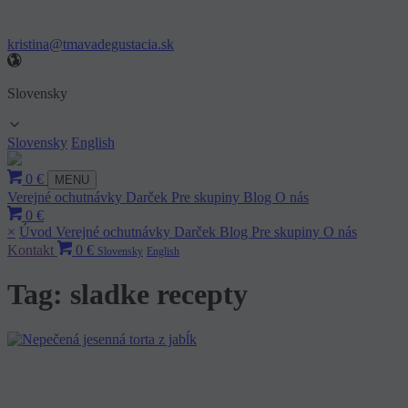
kristina@tmavadegustacia.sk
Slovensky
Slovensky
English
0 €
MENU
Verejné ochutnávky
Darček
Pre skupiny
Blog
O nás
0 €
×
Úvod
Verejné ochutnávky
Darček
Blog
Pre skupiny
O nás
Kontakt
0 €
Slovensky
English
Tag: sladke recepty