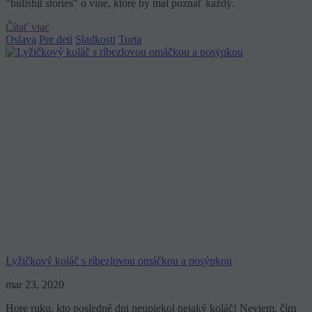
"bullshit stories" o víne, ktoré by mal poznať každý.
Čítať viac
Oslava
Pre deti
Sladkosti
Torta
Lyžičkový koláč s ríbezlovou omáčkou a posýpkou
mar 23, 2020
Hore ruku, kto posledné dni neupiekol nejaký koláč! Neviem, čím