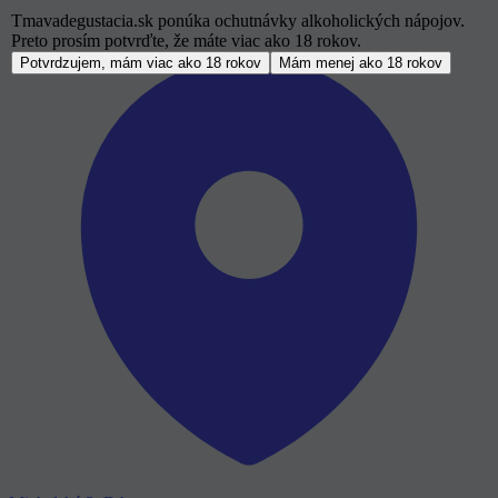
Tmavadegustacia.sk ponúka ochutnávky alkoholických nápojov.
Preto prosím potvrďte, že máte viac ako 18 rokov.
Potvrdzujem, mám viac ako 18 rokov
Mám menej ako 18 rokov