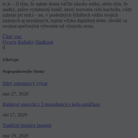
to je – či tým, že máme doma väčšie zásoby múky, alebo tým, že
sladký, práve vytiahnutý koláč, ktorý rozvonia celú kuchyňu, vždy
zahreje pri srdci – no, v posledných týždňoch vidím svojich
známych aj neznámych, najmä vďaka digitálnej dobe, chváliť sa
svojimi upečenými výtvormi od výmyslu sveta.
Čítať viac
Ovocie
Raňajky
Sladkosti
0
Zdieľajte
Najpopulárnejšie články
Silný zeleninový vývar
mar 27, 2020
Batátové gnocchi z 3 ingrediencií s kešu omáčkou
okt 17, 2020
Tradičné domáce lasagne
mar 19, 2020