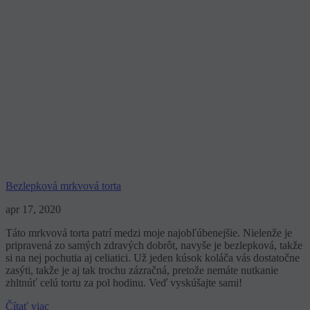
Bezlepková mrkvová torta
apr 17, 2020
Táto mrkvová torta patrí medzi moje najobľúbenejšie. Nielenže je
pripravená zo samých zdravých dobrôt, navyše je bezlepková, takže
si na nej pochutia aj celiatici. Už jeden kúsok koláča vás dostatočne
zasýti, takže je aj tak trochu zázračná, pretože nemáte nutkanie
zhltnúť celú tortu za pol hodinu. Veď vyskúšajte sami!
Čítať viac