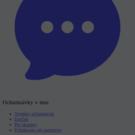
Ochutnávky v tme
Termíny ochutnávok
Darček
Pre skupiny
Prihlásenie pre partnerov