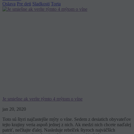
Oslava
Pre deti
Sladkosti
Torta
Je smiešne ak veríte týmto 4 mýtom o víne
jan 20, 2020
Toto sú štyri najčastejšie mýty o víne. Sedem z desiatich obyvateľov
tejto krajiny veria aspoň jednej z nich. Ak medzi nich chcete naďalej
patriť, nečítajte ďalej. Nasleduje rebríček štyroch najväčších