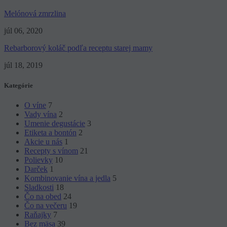
Melónová zmrzlina
júl 06, 2020
Rebarborový koláč podľa receptu starej mamy
júl 18, 2019
Kategórie
O víne
7
Vady vína
2
Umenie degustácie
3
Etiketa a bontón
2
Akcie u nás
1
Recepty s vínom
21
Polievky
10
Darček
1
Kombinovanie vína a jedla
5
Sladkosti
18
Čo na obed
24
Čo na večeru
19
Raňajky
7
Bez mäsa
39