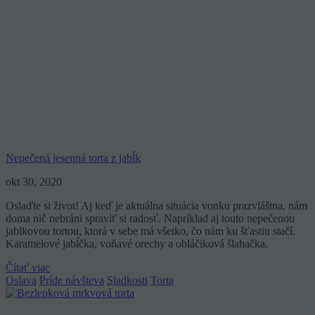
Nepečená jesenná torta z jabĺk
okt 30, 2020
Oslaďte si život! Aj keď je aktuálna situácia vonku prazvláštna, nám
doma nič nebráni spraviť si radosť. Napríklad aj touto nepečenou
jablkovou tortou, ktorá v sebe má všetko, čo nám ku šťastiu stačí.
Karamelové jabĺčka, voňavé orechy a obláčiková šlahačka.
Čítať viac
Oslava
Príde návšteva
Sladkosti
Torta