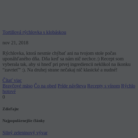
Tortillová rýchlovka s klobáskou
nov 21, 2018
Rýchlovka, ktorá nesmie chýbať ani na tvojom stole počas
uponáhľaného dňa. Dňa keď sa nám nič nechce.:) Recept som
vyberala tak, aby si hneď pri prvej ingrediencii neklikol na ikonku
“zavrieť” :). Na druhej strane nečakaj nič klasické a nudné!
Čítať viac
Bravčové mäso
Čo na obed
Príde návšteva
Recepty s vínom
Rýchlo
hotové
0
Zdieľajte
Najpopulárnejšie články
Silný zeleninový vývar