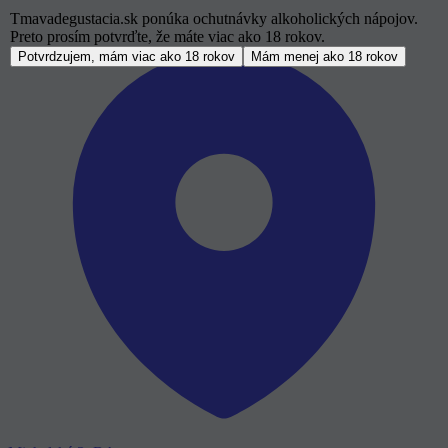
Tmavadegustacia.sk ponúka ochutnávky alkoholických nápojov.
Preto prosím potvrďte, že máte viac ako 18 rokov.
Potvrdzujem, mám viac ako 18 rokov
Mám menej ako 18 rokov