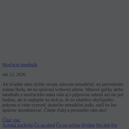
Morčacie meatballs
okt 12, 2020
Ak hľadáte ultra rýchly recept, názvom netradičný, no prevedením
známa škola, ste na správnej webovej adrese. Mäsové guľky alebo
meatballs z morčacieho mäsa vám aj s prípravou zaberú ani nie pol
hodinu, ale to najlepšie na nich je, že zo zdanlivo obyčajného
pokrmu si viete vytvoriť skutočne netradičné jedlo, stačí ho len
správne skombinovať. Čítajte ďalej a prezradím vám ako!
Čítať viac
Ázijská kuchyňa
Čo na obed
Čo na večeru
Hydina
Pre deti
Pre