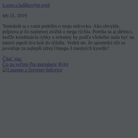
Losos s hráškovým pyré
feb 11, 2019
Tentokrát sa s vami podelím o moju srdcovku. Ako obvykle,
príprava je čo najmenej zložitá a mega rýchla. Potešia sa aj diétnici,
keďže kombinácia rybky a zeleniny by podľa všetkého mala byť na
tanieri aspoň dva krát do týždňa. Vedeli ste, že spomedzi rýb sa
považuje za najlepší zdroj Omega-3 mastných kyselín?
Čítať viac
Čo na večeru
Pre gurmánov
Ryby