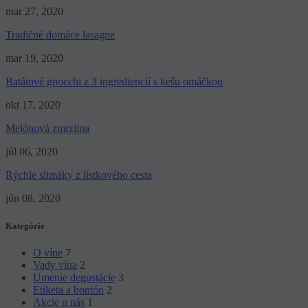
mar 27, 2020
Tradičné domáce lasagne
mar 19, 2020
Batátové gnocchi z 3 ingrediencií s kešu omáčkou
okt 17, 2020
Melónová zmrzlina
júl 06, 2020
Rýchle slimáky z lístkového cesta
jún 08, 2020
Kategórie
O víne
7
Vady vína
2
Umenie degustácie
3
Etiketa a bontón
2
Akcie u nás
1