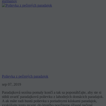
gurmánov
Polievka z pečených paradajok
sep 07, 2019
Paradajková sezóna pomaly končí a tak sa poponáhľajte, aby ste si
stihli uvariť paradajkovú polievku z lahodných domácich paradajok.
A ak máte radi hustú polievku s poriadnymi kúskami paradajok,
vyskúšajte tento recept, do ktorého použijeme úžasné pečené