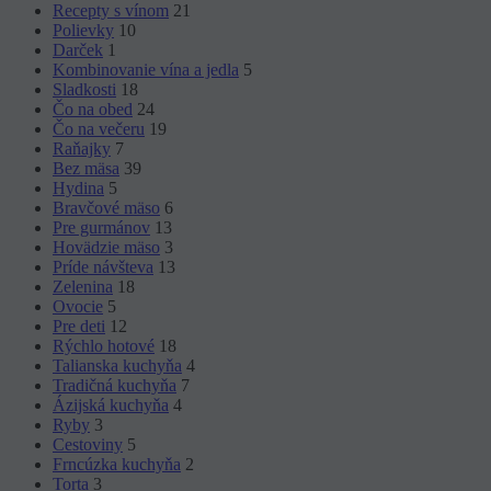
Recepty s vínom
21
Polievky
10
Darček
1
Kombinovanie vína a jedla
5
Sladkosti
18
Čo na obed
24
Čo na večeru
19
Raňajky
7
Bez mäsa
39
Hydina
5
Bravčové mäso
6
Pre gurmánov
13
Hovädzie mäso
3
Príde návšteva
13
Zelenina
18
Ovocie
5
Pre deti
12
Rýchlo hotové
18
Talianska kuchyňa
4
Tradičná kuchyňa
7
Ázijská kuchyňa
4
Ryby
3
Cestoviny
5
Frncúzka kuchyňa
2
Torta
3