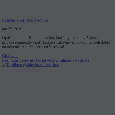
Lasagne z červenej šošovice
jan 27, 2019
Opäť som natrafila na potravinu, ktorú by mi teda v žiadnom
prípade nenapadlo variť, keďže strukoviny mi nikdy nerobili dobre
na trávenie. Ale táto červená šošovica!
Čítať viac
Bez mäsa
Cestoviny
Čo na večeru
Talianska kuchyňa