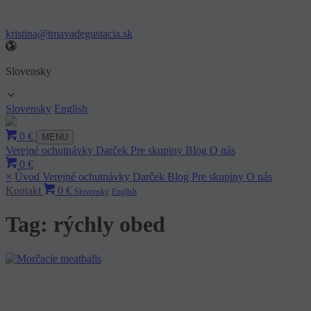
kristina@tmavadegustacia.sk
Slovensky
Slovensky
English
0 €
MENU
Verejné ochutnávky
Darček
Pre skupiny
Blog
O nás
0 €
×
Úvod
Verejné ochutnávky
Darček
Blog
Pre skupiny
O nás
Kontakt
0 €
Slovensky
English
Tag: rýchly obed