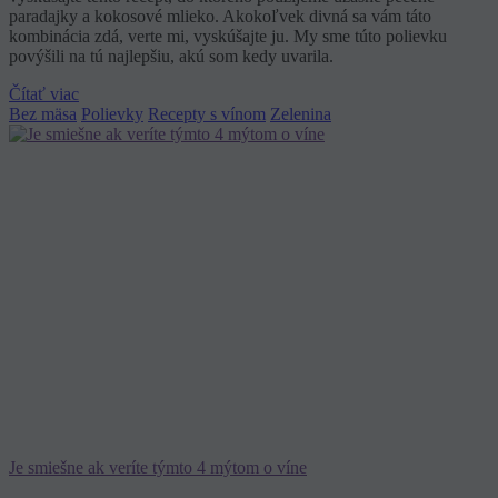
paradajky a kokosové mlieko. Akokoľvek divná sa vám táto
kombinácia zdá, verte mi, vyskúšajte ju. My sme túto polievku
povýšili na tú najlepšiu, akú som kedy uvarila.
Čítať viac
Bez mäsa
Polievky
Recepty s vínom
Zelenina
Je smiešne ak veríte týmto 4 mýtom o víne