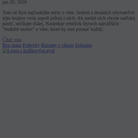
jan 20, 2020
Toto sú štyri najčastejšie mýty o víne. Sedem z desiatich obyvateľov
tejto krajiny veria aspoň jednej z nich. Ak medzi nich chcete naďalej
patriť, nečítajte ďalej. Nasleduje rebríček štyroch najväčších
"bullshit stories" o víne, ktoré by mal poznať každý.
Čítať viac
Bez mäsa
Polievky
Recepty s vínom
Zelenina