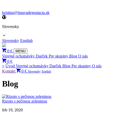
kristina@tmavadegustacia.sk
Slovensky
Slovensky
English
0 €
MENU
Verejné ochutnávky
Darček
Pre skupiny
Blog
O nás
0 €
×
Úvod
Verejné ochutnávky
Darček
Blog
Pre skupiny
O nás
Kontakt
0 €
Slovensky
English
Blog
Rizoto s pečenou zeleninou
feb 19, 2020