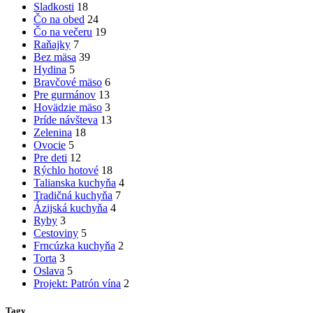
Sladkosti
18
Čo na obed
24
Čo na večeru
19
Raňajky
7
Bez mäsa
39
Hydina
5
Bravčové mäso
6
Pre gurmánov
13
Hovädzie mäso
3
Príde návšteva
13
Zelenina
18
Ovocie
5
Pre deti
12
Rýchlo hotové
18
Talianska kuchyňa
4
Tradičná kuchyňa
7
Ázijská kuchyňa
4
Ryby
3
Cestoviny
5
Frncúzka kuchyňa
2
Torta
3
Oslava
5
Projekt: Patrón vína
2
Tagy