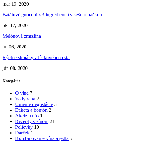
mar 19, 2020
Batátové gnocchi z 3 ingrediencií s kešu omáčkou
okt 17, 2020
Melónová zmrzlina
júl 06, 2020
Rýchle slimáky z lístkového cesta
jún 08, 2020
Kategórie
O víne
7
Vady vína
2
Umenie degustácie
3
Etiketa a bontón
2
Akcie u nás
1
Recepty s vínom
21
Polievky
10
Darček
1
Kombinovanie vína a jedla
5