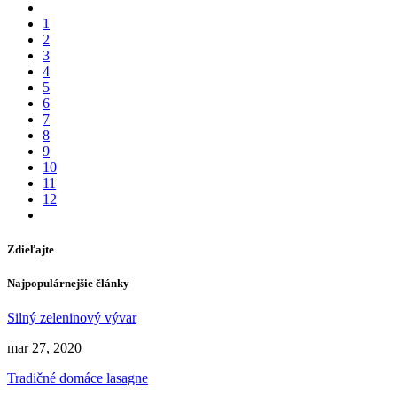
1
2
3
4
5
6
7
8
9
10
11
12
Zdieľajte
Najpopulárnejšie články
Silný zeleninový vývar
mar 27, 2020
Tradičné domáce lasagne