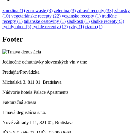
zmrzlina (1)
zero waste (3)
zelenina (3)
zdravé recepty (33)
zákusky
(10)
vegetariánske recepty (22)
veganske recepty (1)
tradične
recepty (1)
talianske cestoviny (1)
sladkosti (1)
sladke recepty (3)
rýchly obed (5)
rýchle recepty (17)
ryby (1)
rizoto (1)
Footer
Jedinečné ochutnávky slovenských vín v tme
Predajňa/Prevádzka
Michalská 3, 811 01, Bratislava
Nádvorie hotela Palace Apartments
Fakturačná adresa
Tmavá degustácia s.r.o.
Nové záhrady I 11, 821 05, Bratislava
IČO: 521 046 72, DIČ: 2120902663