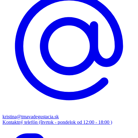
kristina@tmavadegustacia.sk
Kontaktný telefón (štvrtok - pondelok od 12:00 - 18:00 )