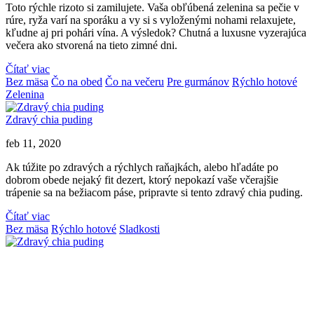
Toto rýchle rizoto si zamilujete. Vaša obľúbená zelenina sa pečie v
rúre, ryža varí na sporáku a vy si s vyloženými nohami relaxujete,
kľudne aj pri pohári vína. A výsledok? Chutná a luxusne vyzerajúca
večera ako stvorená na tieto zimné dni.
Čítať viac
Bez mäsa
Čo na obed
Čo na večeru
Pre gurmánov
Rýchlo hotové
Zelenina
Zdravý chia puding
feb 11, 2020
Ak túžite po zdravých a rýchlych raňajkách, alebo hľadáte po
dobrom obede nejaký fit dezert, ktorý nepokazí vaše včerajšie
trápenie sa na bežiacom páse, pripravte si tento zdravý chia puding.
Čítať viac
Bez mäsa
Rýchlo hotové
Sladkosti