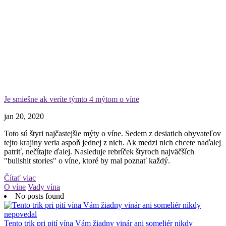
Je smiešne ak veríte týmto 4 mýtom o víne
jan 20, 2020
Toto sú štyri najčastejšie mýty o víne. Sedem z desiatich obyvateľov
tejto krajiny veria aspoň jednej z nich. Ak medzi nich chcete naďalej
patriť, nečítajte ďalej. Nasleduje rebríček štyroch najväčších
"bullshit stories" o víne, ktoré by mal poznať každý.
Čítať viac
O víne
Vady vína
No posts found
Tento trik pri pití vína Vám žiadny vinár ani someliér nikdy