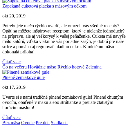
Zapekaná cuketová placka s mäsovým očkom
okt 20, 2019
Potrebujete niečo rýchlo uvariť, ale omrzeli vás všedné recepty?
Opäť sa môžete inšpirovať receptom, ktorý je nielenže jednoduchý
na prípravu, ale aj veľkorysý k vašej peňaženke. Cuketa má navyše
málo kalórií, vďaka vláknine vás poriadne zasýti, je dobrá pre naše
srdce a pomáha aj regulovať hladinu cukru. K mletému mäsu
dokonalá príloha!
Čítať viac
Čo na večeru
Hovädzie mäso
Rýchlo hotové
Zelenina
Plnené zemiakové gule
okt 17, 2019
Uvarte si s nami tradičné plnené zemiakové gule! Plnené chutným
ovocím, obaľené v maku alebo strúhanke a preliate zlatistým
horúcim maslom!
Čítať viac
Bez mäsa
Ovocie
Pre deti
Sladkosti