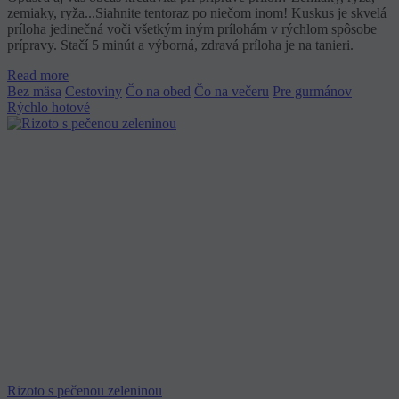
zemiaky, ryža...Siahnite tentoraz po niečom inom! Kuskus je skvelá
príloha jedinečná voči všetkým iným prílohám v rýchlom spôsobe
prípravy. Stačí 5 minút a výborná, zdravá príloha je na tanieri.
Read more
Bez mäsa
Cestoviny
Čo na obed
Čo na večeru
Pre gurmánov
Rýchlo hotové
Rizoto s pečenou zeleninou