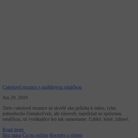
Cuketové rezance s arašidovou omáčkou
Jun 29, 2019
Tieto cuketové rezance sú skvelé ako príloha k mäsu, rybe,
jednoducho čomukoľvek, ale zároveň, napríklad so správnou
omáčkou, sú vynikajúce len tak samostatne. Ľahké, letné, zdravé.
Read more
Bez mäsa
Čo na večeru
Recepty s vínom