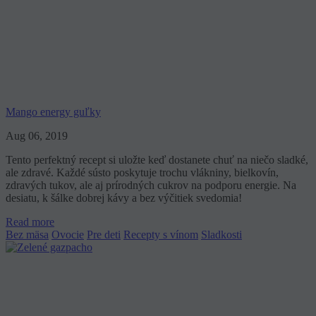
Mango energy guľky
Aug 06, 2019
Tento perfektný recept si uložte keď dostanete chuť na niečo sladké,
ale zdravé. Každé sústo poskytuje trochu vlákniny, bielkovín,
zdravých tukov, ale aj prírodných cukrov na podporu energie. Na
desiatu, k šálke dobrej kávy a bez výčitiek svedomia!
Read more
Bez mäsa
Ovocie
Pre deti
Recepty s vínom
Sladkosti