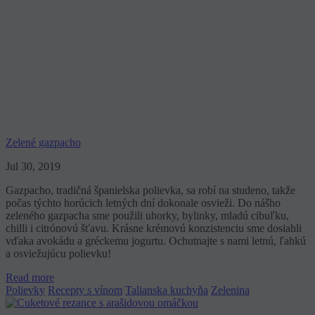
Zelené gazpacho
Jul 30, 2019
Gazpacho, tradičná španielska polievka, sa robí na studeno, takže
počas týchto horúcich letných dní dokonale osvieži. Do nášho
zeleného gazpacha sme použili uhorky, bylinky, mladú cibuľku,
chilli i citrónovú šťavu. Krásne krémovú konzistenciu sme dosiahli
vďaka avokádu a gréckemu jogurtu. Ochutnajte s nami letnú, ľahkú
a osviežujúcu polievku!
Read more
Polievky
Recepty s vínom
Talianska kuchyňa
Zelenina