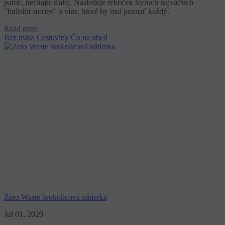
patriť, nečítajte ďalej. Nasleduje rebríček štyroch najväčších
"bullshit stories" o víne, ktoré by mal poznať každý.
Read more
Bez mäsa
Cestoviny
Čo na obed
Zero Waste brokolicová nátierka
Jul 01, 2020