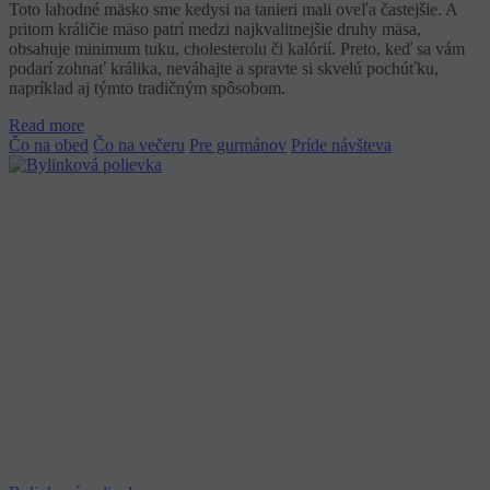
Toto lahodné mäsko sme kedysi na tanieri mali oveľa častejšie. A
pritom králičie mäso patrí medzi najkvalitnejšie druhy mäsa,
obsahuje minimum tuku, cholesterolu či kalórií. Preto, keď sa vám
podarí zohnať králika, neváhajte a spravte si skvelú pochúťku,
napríklad aj týmto tradičným spôsobom.
Read more
Čo na obed
Čo na večeru
Pre gurmánov
Príde návšteva