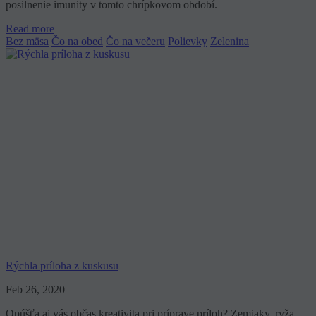
posilnenie imunity v tomto chrípkovom období.
Read more
Bez mäsa
Čo na obed
Čo na večeru
Polievky
Zelenina
Rýchla príloha z kuskusu
Feb 26, 2020
Opúšťa aj vás občas kreativita pri príprave príloh? Zemiaky, ryža,