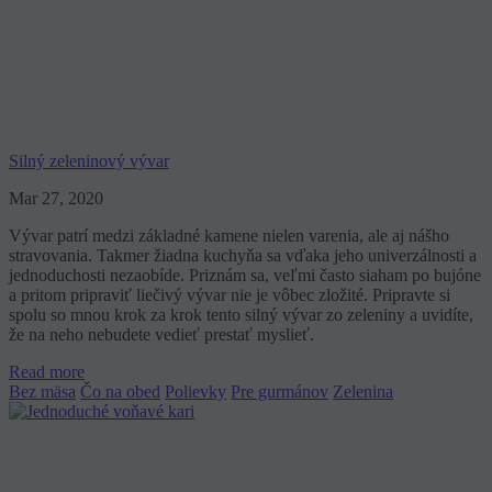
Silný zeleninový vývar
Mar 27, 2020
Vývar patrí medzi základné kamene nielen varenia, ale aj nášho
stravovania. Takmer žiadna kuchyňa sa vďaka jeho univerzálnosti a
jednoduchosti nezaobíde. Priznám sa, veľmi často siaham po bujóne
a pritom pripraviť liečivý vývar nie je vôbec zložité. Pripravte si
spolu so mnou krok za krok tento silný vývar zo zeleniny a uvidíte,
že na neho nebudete vedieť prestať myslieť.
Read more
Bez mäsa
Čo na obed
Polievky
Pre gurmánov
Zelenina