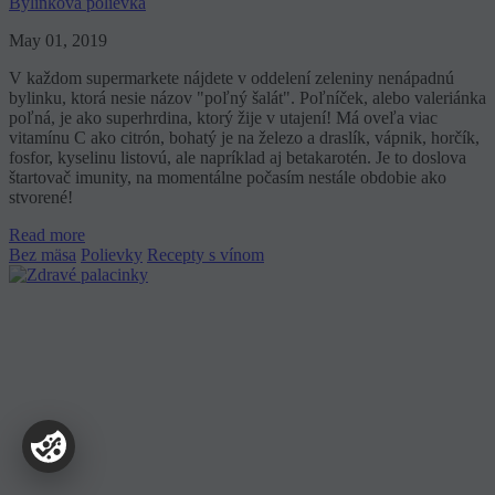
Bylinková polievka
May 01, 2019
V každom supermarkete nájdete v oddelení zeleniny nenápadnú
bylinku, ktorá nesie názov "poľný šalát". Poľníček, alebo valeriánka
poľná, je ako superhrdina, ktorý žije v utajení! Má oveľa viac
vitamínu C ako citrón, bohatý je na železo a draslík, vápnik, horčík,
fosfor, kyselinu listovú, ale napríklad aj betakarotén. Je to doslova
štartovač imunity, na momentálne počasím nestále obdobie ako
stvorené!
Read more
Bez mäsa
Polievky
Recepty s vínom