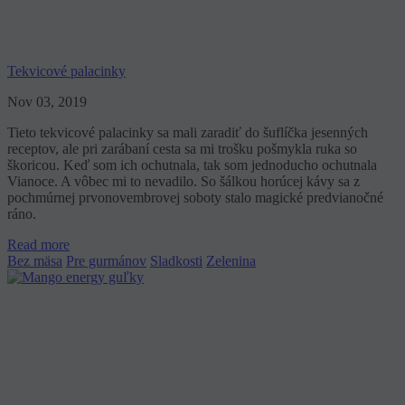
Tekvicové palacinky
Nov 03, 2019
Tieto tekvicové palacinky sa mali zaradiť do šuflíčka jesenných
receptov, ale pri zarábaní cesta sa mi trošku pošmykla ruka so
škoricou. Keď som ich ochutnala, tak som jednoducho ochutnala
Vianoce. A vôbec mi to nevadilo. So šálkou horúcej kávy sa z
pochmúrnej prvonovembrovej soboty stalo magické predvianočné
ráno.
Read more
Bez mäsa
Pre gurmánov
Sladkosti
Zelenina