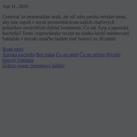
Apr 11, 2020
Cestovať sa momentálne nedá, ale nič nám predsa nebráni tomu,
aby sme aspoň v mysli prostredníctvom našich chuťových
pohárikov nenávštívili ďaleké kontinenty. Čo tak Ázia a japonská
kuchyňa? Tento vegetariánsky recept na sladko-kyslý marinovaný
baklažán v teryaki omáčke budete mať hotový za 30 minút.
Read more
Ázijská kuchyňa
Bez mäsa
Čo na obed
Čo na večeru
Rýchlo
hotové
Zelenina