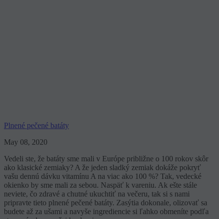
Plnené pečené batáty
May 08, 2020
Vedeli ste, že batáty sme mali v Európe približne o 100 rokov skôr
ako klasické zemiaky? A že jeden sladký zemiak dokáže pokryť
vašu dennú dávku vitamínu A na viac ako 100 %? Tak, vedecké
okienko by sme mali za sebou. Naspäť k vareniu. Ak ešte stále
neviete, čo zdravé a chutné ukuchtiť na večeru, tak si s nami
pripravte tieto plnené pečené batáty. Zasýtia dokonale, olizovať sa
budete až za ušami a navyše ingrediencie si ľahko obmeníte podľa