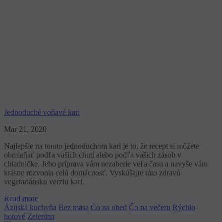
Jednoduché voňavé kari
Mar 21, 2020
Najlepšie na tomto jednoduchom kari je to, že recept si môžete
obmieňať podľa vašich chutí alebo podľa vašich zásob v
chladničke. Jeho príprava vám nezaberie veľa času a navyše vám
krásne rozvonia celú domácnosť. Vyskúšajte túto zdravú
vegetariánsku verziu kari.
Read more
Ázijská kuchyňa
Bez mäsa
Čo na obed
Čo na večeru
Rýchlo
hotové
Zelenina