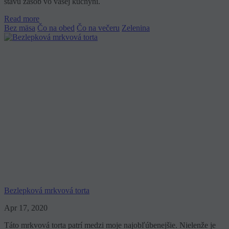
stavu zásob vo vašej kuchyni.
Read more
Bez mäsa
Čo na obed
Čo na večeru
Zelenina
Bezlepková mrkvová torta
Apr 17, 2020
Táto mrkvová torta patrí medzi moje najobľúbenejšie. Nielenže je