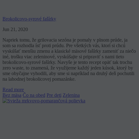
Brokolicovo-syrové fašírky
Jun 21, 2020
Napriek tomu, že grilovacia sezóna je pomaly v plnom prúde, ja
som sa rozhodla ísť proti prúdu. Pre všetkých vás, ktorí si chcú
vyskúšať menšiu zmenu a klasické mäsové fašírky zameniť za niečo
iné, trošku viac zeleninové, vyskúšajte si pripraviť s nami tieto
brokolicovo-syrové fašírky. Navyše je tento recept opäť tak trochu
zero waste, to znamená, že využijeme každý jeden kúsok, ktorý by
sme obyčajne vyhodili, aby sme si napríklad na druhý deň pochutili
na lahodnej brokolicovej pomazánke.
Read more
Bez mäsa
Čo na obed
Pre deti
Zelenina