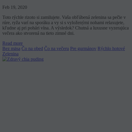
Feb 19, 2020
Toto rýchle rizoto si zamilujete. Vaša obľúbená zelenina sa pečie v
rúre, ryža varí na sporáku a vy si s vyloženými nohami relaxujete,
kľudne aj pri pohári vína. A výsledok? Chutná a luxusne vyzerajúca
večera ako stvorená na tieto zimné dni.
Read more
Bez mäsa
Čo na obed
Čo na večeru
Pre gurmánov
Rýchlo hotové
Zelenina