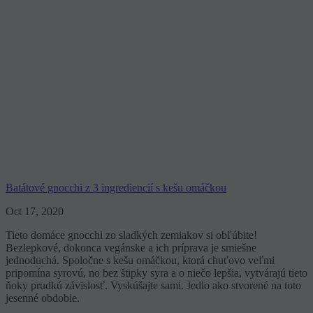
Batátové gnocchi z 3 ingrediencií s kešu omáčkou
Oct 17, 2020
Tieto domáce gnocchi zo sladkých zemiakov si obľúbite!
Bezlepkové, dokonca vegánske a ich príprava je smiešne
jednoduchá. Spoločne s kešu omáčkou, ktorá chuťovo veľmi
pripomína syrovú, no bez štipky syra a o niečo lepšia, vytvárajú tieto
ňoky prudkú závislosť. Vyskúšajte sami. Jedlo ako stvorené na toto
jesenné obdobie.