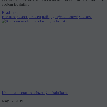
vyznávači zdravého životného štýlu majú tieto lievance zaradené vo
svojom jedálničku.
Read more
Bez mäsa
Ovocie
Pre deti
Raňajky
Rýchlo hotové
Sladkosti
Králik na smotane s celozrnnými haluškami
May 12, 2019