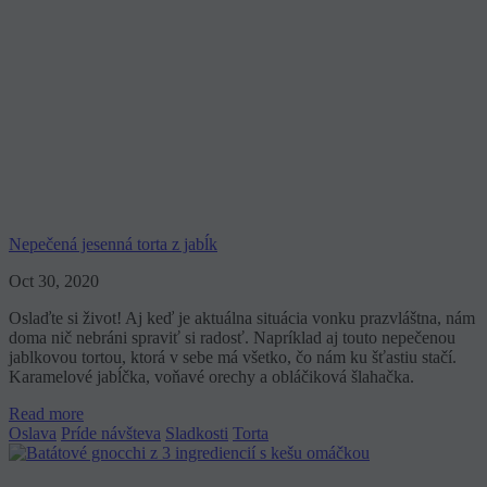
Nepečená jesenná torta z jabĺk
Oct 30, 2020
Oslaďte si život! Aj keď je aktuálna situácia vonku prazvláštna, nám
doma nič nebráni spraviť si radosť. Napríklad aj touto nepečenou
jablkovou tortou, ktorá v sebe má všetko, čo nám ku šťastiu stačí.
Karamelové jabĺčka, voňavé orechy a obláčiková šlahačka.
Read more
Oslava
Príde návšteva
Sladkosti
Torta