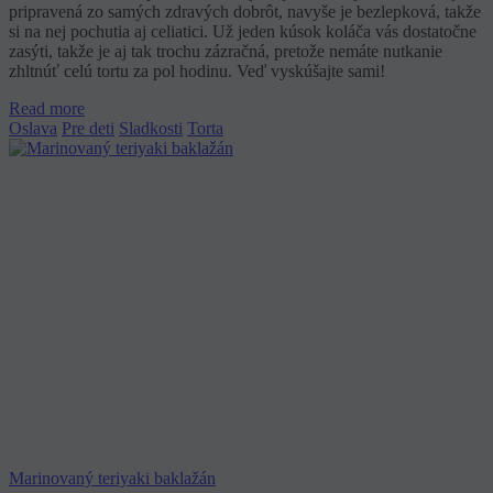
pripravená zo samých zdravých dobrôt, navyše je bezlepková, takže
si na nej pochutia aj celiatici. Už jeden kúsok koláča vás dostatočne
zasýti, takže je aj tak trochu zázračná, pretože nemáte nutkanie
zhltnúť celú tortu za pol hodinu. Veď vyskúšajte sami!
Read more
Oslava
Pre deti
Sladkosti
Torta
Marinovaný teriyaki baklažán