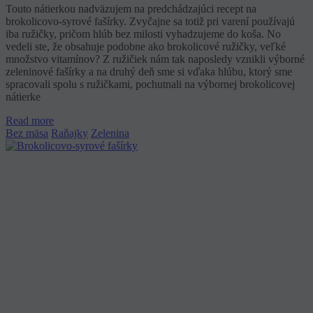
Touto nátierkou nadväzujem na predchádzajúci recept na
brokolicovo-syrové fašírky. Zvyčajne sa totiž pri varení používajú
iba ružičky, pričom hlúb bez milosti vyhadzujeme do koša. No
vedeli ste, že obsahuje podobne ako brokolicové ružičky, veľké
množstvo vitamínov? Z ružičiek nám tak naposledy vznikli výborné
zeleninové fašírky a na druhý deň sme si vďaka hlúbu, ktorý sme
spracovali spolu s ružičkami, pochutnali na výbornej brokolicovej
nátierke
Read more
Bez mäsa
Raňajky
Zelenina