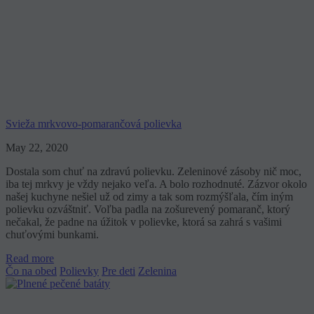
Svieža mrkvovo-pomarančová polievka
May 22, 2020
Dostala som chuť na zdravú polievku. Zeleninové zásoby nič moc,
iba tej mrkvy je vždy nejako veľa. A bolo rozhodnuté. Zázvor okolo
našej kuchyne nešiel už od zimy a tak som rozmýšľala, čím iným
polievku ozváštniť. Voľba padla na zošurevený pomaranč, ktorý
nečakal, že padne na úžitok v polievke, ktorá sa zahrá s vašimi
chuťovými bunkami.
Read more
Čo na obed
Polievky
Pre deti
Zelenina