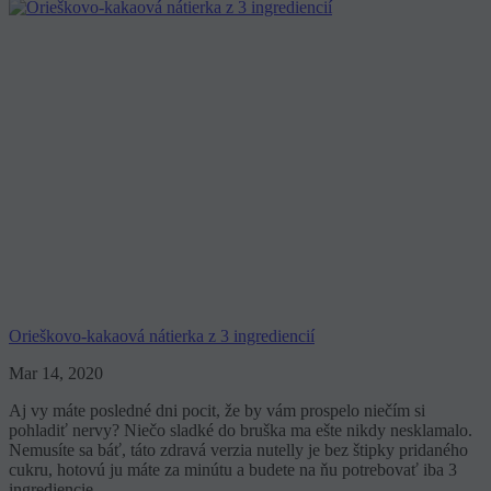
Orieškovo-kakaová nátierka z 3 ingrediencií
Mar 14, 2020
Aj vy máte posledné dni pocit, že by vám prospelo niečím si
pohladiť nervy? Niečo sladké do bruška ma ešte nikdy nesklamalo.
Nemusíte sa báť, táto zdravá verzia nutelly je bez štipky pridaného
cukru, hotovú ju máte za minútu a budete na ňu potrebovať iba 3
ingrediencie.