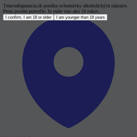
Tmavadegustacia.sk ponúka ochutnávky alkoholických nápojov.
Preto prosím potvrďte, že máte viac ako 18 rokov.
I confirm, I am 18 or older
I am younger than 18 years