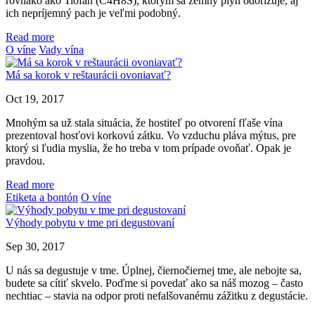
rovnako ako Tiofán (C4H8S), ktorým sa zemný plyn odorizuje, aj
ich nepríjemný pach je veľmi podobný.
Read more
O víne
Vady vína
Má sa korok v reštaurácii ovoniavať?
Oct 19, 2017
Mnohým sa už stala situácia, že hostiteľ po otvorení fľaše vína
prezentoval hosťovi korkovú zátku. Vo vzduchu pláva mýtus, pre
ktorý si ľudia myslia, že ho treba v tom prípade ovoňať. Opak je
pravdou.
Read more
Etiketa a bontón
O víne
Výhody pobytu v tme pri degustovaní
Sep 30, 2017
U nás sa degustuje v tme. Úplnej, čiernočiernej tme, ale nebojte sa,
budete sa cítiť skvelo. Poďme si povedať ako sa náš mozog – často
nechtiac – stavia na odpor proti nefalšovanému zážitku z degustácie.