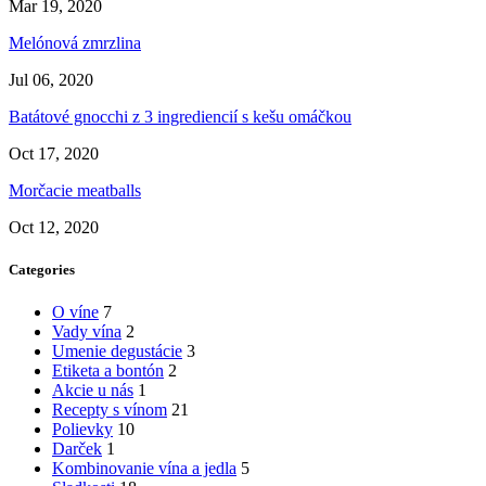
Mar 19, 2020
Melónová zmrzlina
Jul 06, 2020
Batátové gnocchi z 3 ingrediencií s kešu omáčkou
Oct 17, 2020
Morčacie meatballs
Oct 12, 2020
Categories
O víne
7
Vady vína
2
Umenie degustácie
3
Etiketa a bontón
2
Akcie u nás
1
Recepty s vínom
21
Polievky
10
Darček
1
Kombinovanie vína a jedla
5