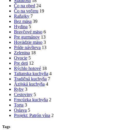
Sladkosti
18
Čo na obed
24
Čo na večeru
19
Raňajky
7
Bez mäsa
39
Hydina
5
Bravčové mäso
6
Pre gurmánov
13
Hovädzie mäso
3
Príde návšteva
13
Zelenina
18
Ovocie
5
Pre deti
12
Rýchlo hotové
18
Talianska kuchyňa
4
Tradičná kuchyňa
7
Ázijská kuchyňa
4
Ryby
3
Cestoviny
5
Frncúzka kuchyňa
2
Torta
3
Oslava
5
Projekt: Patrón vína
2
Tags