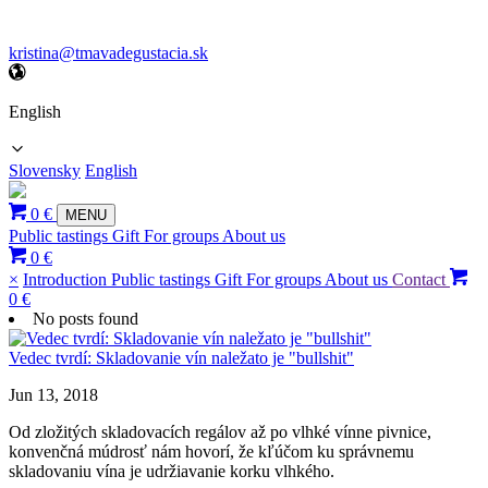
kristina@tmavadegustacia.sk
English
Slovensky
English
0 €
MENU
Public tastings
Gift
For groups
About us
0 €
×
Introduction
Public tastings
Gift
For groups
About us
Contact
0 €
No posts found
Vedec tvrdí: Skladovanie vín naležato je "bullshit"
Jun 13, 2018
Od zložitých skladovacích regálov až po vlhké vínne pivnice,
konvenčná múdrosť nám hovorí, že kľúčom ku správnemu
skladovaniu vína je udržiavanie korku vlhkého.