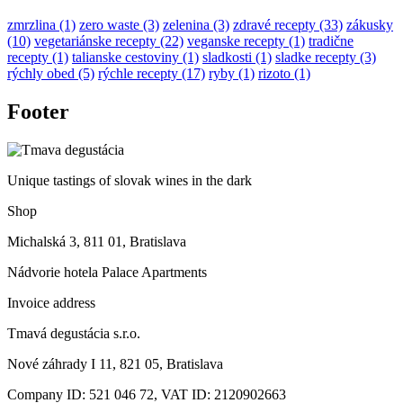
zmrzlina (1)
zero waste (3)
zelenina (3)
zdravé recepty (33)
zákusky
(10)
vegetariánske recepty (22)
veganske recepty (1)
tradične
recepty (1)
talianske cestoviny (1)
sladkosti (1)
sladke recepty (3)
rýchly obed (5)
rýchle recepty (17)
ryby (1)
rizoto (1)
Footer
Unique tastings of slovak wines in the dark
Shop
Michalská 3, 811 01, Bratislava
Nádvorie hotela Palace Apartments
Invoice address
Tmavá degustácia s.r.o.
Nové záhrady I 11, 821 05, Bratislava
Company ID: 521 046 72, VAT ID: 2120902663