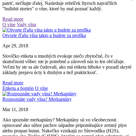
patriť, nečítajte ďalej. Nasleduje rebríček štyroch najväčších
"bullshit stories" o víne, ktoré by mal poznať každý.
Read more
O víne
Vady vína
Otvorte fľašu vína takto a budete za profíka
Apr 29, 2018
Slovíčko etiketa u mnohých evokuje niečo zbytočné, čo v
skutočnosti vôbec nie je potrebné a zároveň nás to len obťažuje.
Veľmi by ste sa ale čudovali, ako má etiketa hlboko v pozadí skryté
základy prejavu úcty k druhým a tiež praktickosť.
Read more
Etiketa a bontón
O víne
Rozpoznáte vady vína? Merkaptány
Mar 11, 2018
Ako spoznáte merkaptány? Merkaptány sú vo všeobecnosti
opisované ako súbor pachov nápadne pripomínajúce zemný plyn
alebo propan butan. Nakoľko vznikajú zo Sírovodíku (H2S),