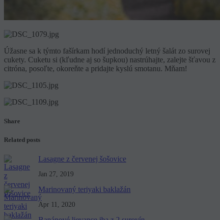
Úžasne sa k týmto fašírkam hodí jednoduchý letný šalát zo surovej
cukety. Cuketu si (kľudne aj so šupkou) nastrúhajte, zalejte šťavou z
citróna, posoľte, okoreňte a pridajte kyslú smotanu. Mňam!
Share
Related posts
Lasagne z červenej šošovice
Jan 27, 2019
Marinovaný teriyaki baklažán
Apr 11, 2020
Banánové lievance iba z 2 surovín