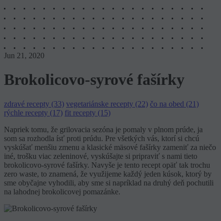
Jun 21, 2020
Brokolicovo-syrové fašírky
zdravé recepty (33)
vegetariánske recepty (22)
čo na obed (21)
rýchle recepty (17)
fit recepty (15)
Napriek tomu, že grilovacia sezóna je pomaly v plnom prúde, ja
som sa rozhodla ísť proti prúdu. Pre všetkých vás, ktorí si chcú
vyskúšať menšiu zmenu a klasické mäsové fašírky zameniť za niečo
iné, trošku viac zeleninové, vyskúšajte si pripraviť s nami tieto
brokolicovo-syrové fašírky. Navyše je tento recept opäť tak trochu
zero waste, to znamená, že využijeme každý jeden kúsok, ktorý by
sme obyčajne vyhodili, aby sme si napríklad na druhý deň pochutili
na lahodnej brokolicovej pomazánke.