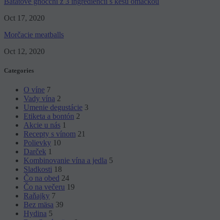
Batátové gnocchi z 3 ingrediencií s kešu omáčkou
Oct 17, 2020
Morčacie meatballs
Oct 12, 2020
Categories
O víne
7
Vady vína
2
Umenie degustácie
3
Etiketa a bontón
2
Akcie u nás
1
Recepty s vínom
21
Polievky
10
Darček
1
Kombinovanie vína a jedla
5
Sladkosti
18
Čo na obed
24
Čo na večeru
19
Raňajky
7
Bez mäsa
39
Hydina
5