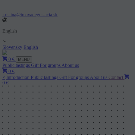
kristina@tmavadegustacia.sk
English
Slovensky
English
0 €
MENU
Public tastings
Gift
For groups
About us
0 €
×
Introduction
Public tastings
Gift
For groups
About us
Contact
0 €