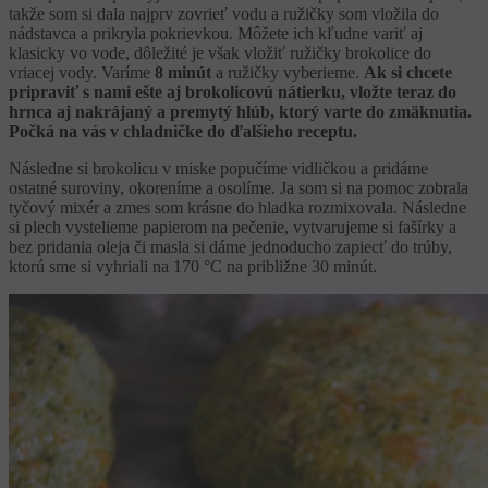
takže som si dala najprv zovrieť vodu a ružičky som vložila do
nádstavca a prikryla pokrievkou. Môžete ich kľudne variť aj
klasicky vo vode, dôležité je však vložiť ružičky brokolice do
vriacej vody. Varíme
8 minút
a ružičky vyberieme.
Ak si chcete
pripraviť s nami ešte aj brokolicovú nátierku, vložte teraz do
hrnca aj nakrájaný a premytý hlúb, ktorý varte do zmäknutia.
Počká na vás v chladničke do ďalšieho receptu.
Následne si brokolicu v miske popučíme vidličkou a pridáme
ostatné suroviny, okoreníme a osolíme. Ja som si na pomoc zobrala
tyčový mixér a zmes som krásne do hladka rozmixovala. Následne
si plech vystelieme papierom na pečenie, vytvarujeme si fašírky a
bez pridania oleja či masla si dáme jednoducho zapiecť do trúby,
ktorú sme si vyhriali na 170 °C na približne 30 minút.