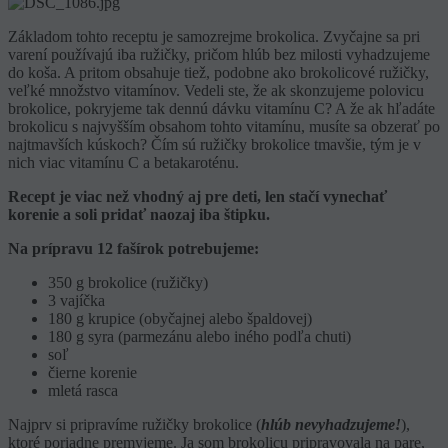
Základom tohto receptu je samozrejme brokolica. Zvyčajne sa pri
varení používajú iba ružičky, pričom hlúb bez milosti vyhadzujeme
do koša. A pritom obsahuje tiež, podobne ako brokolicové ružičky,
veľké množstvo vitamínov. Vedeli ste, že ak skonzujeme polovicu
brokolice, pokryjeme tak dennú dávku vitamínu C? A že ak hľadáte
brokolicu s najvyšším obsahom tohto vitamínu, musíte sa obzerať po
najtmavších kúskoch? Čím sú ružičky brokolice tmavšie, tým je v
nich viac vitamínu C a betakaroténu.
Recept je viac než vhodný aj pre deti, len stačí vynechať
korenie a soli pridať naozaj iba štipku.
Na prípravu 12 fašírok potrebujeme:
350 g brokolice (ružičky)
3 vajíčka
180 g krupice (obyčajnej alebo špaldovej)
180 g syra (parmezánu alebo iného podľa chuti)
soľ
čierne korenie
mletá rasca
Najprv si pripravíme ružičky brokolice (
hlúb nevyhadzujeme!
),
ktoré poriadne premyjeme. Ja som brokolicu pripravovala na pare,