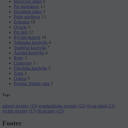
Bravčové mäso
6
Pre gurmánov
13
Hovädzie mäso
3
Príde návšteva
13
Zelenina
18
Ovocie
5
Pre deti
12
Rýchlo hotové
18
Talianska kuchyňa
4
Tradičná kuchyňa
7
Ázijská kuchyňa
4
Ryby
3
Cestoviny
5
Frncúzka kuchyňa
2
Torta
3
Oslava
5
Projekt: Patrón vína
2
Tags
zdravé recepty (33)
vegetariánske recepty (22)
čo na obed (21)
rýchle recepty (17)
fit recepty (15)
Footer