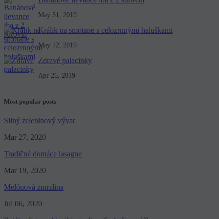
May 31, 2019
Králik na smotane s celozrnnými haluškami
May 12, 2019
Zdravé palacinky
Apr 26, 2019
Most popular posts
Silný zeleninový vývar
Mar 27, 2020
Tradičné domáce lasagne
Mar 19, 2020
Melónová zmrzlina
Jul 06, 2020