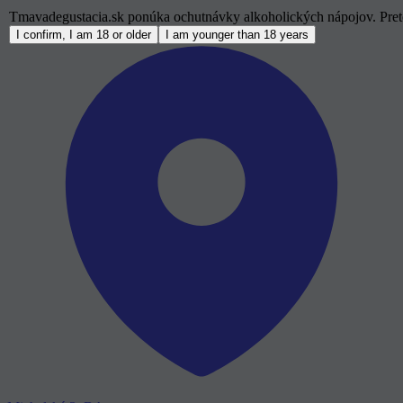
Tmavadegustacia.sk ponúka ochutnávky alkoholických nápojov. Preto
I confirm, I am 18 or older
I am younger than 18 years