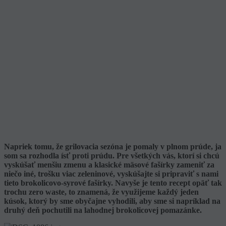
Napriek tomu, že grilovacia sezóna je pomaly v plnom prúde, ja
som sa rozhodla ísť proti prúdu. Pre všetkých vás, ktorí si chcú
vyskúšať menšiu zmenu a klasické mäsové fašírky zameniť za
niečo iné, trošku viac zeleninové, vyskúšajte si pripraviť s nami
tieto brokolicovo-syrové fašírky. Navyše je tento recept opäť tak
trochu zero waste, to znamená, že využijeme každý jeden
kúsok, ktorý by sme obyčajne vyhodili, aby sme si napríklad na
druhý deň pochutili na lahodnej brokolicovej pomazánke.