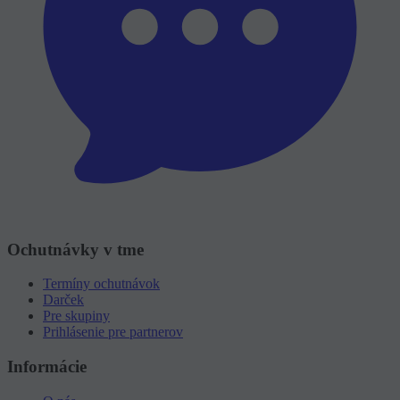
Ochutnávky v tme
Termíny ochutnávok
Darček
Pre skupiny
Prihlásenie pre partnerov
Informácie