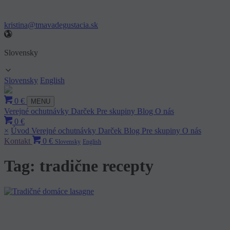
kristina@tmavadegustacia.sk
Slovensky
Slovensky
English
0 €
MENU
Verejné ochutnávky
Darček
Pre skupiny
Blog
O nás
0 €
×
Úvod
Verejné ochutnávky
Darček
Blog
Pre skupiny
O nás
Kontakt
0 €
Slovensky
English
Tag: tradične recepty