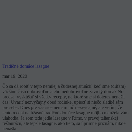
Tradičné domáce lasagne
mar 19, 2020
Čo sa dá robiť v tejto nemilej a čudesnej situácií, keď sme (dúfam)
väčšinu času dobrovoľne alebo nedobrovoľne zavretý doma? No
predsa, vyskúšať si všetky recepty, na ktoré sme si doteraz nenašli
čas! Uvariť nezvyčajný obed rodinke, upiecť si niečo sladké sám
pre seba. Dnes pre vás síce nemám nič nezvyčajné, ale verím, že
tento recept na úžasné tradičné domáce lasagne môjho manžela vám
ulahodia. Ja som teda jedla lasagne v Ríme, v pravej talianskej
reštaurácií, ale lepšie lasagne, ako tieto, sa úprimne priznám, nikde
nenašla.