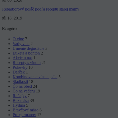
júl 06, 2020
Rebarborový koláč podľa receptu starej mamy
júl 18, 2019
Kategórie
O víne
7
Vady vína
2
Umenie degustácie
3
Etiketa a bontón
2
Akcie u nás
1
Recepty s vínom
21
Polievky
10
Darček
1
Kombinovanie vína a jedla
5
Sladkosti
18
Čo na obed
24
Čo na večeru
19
Raňajky
7
Bez mäsa
39
Hydina
5
Bravčové mäso
6
Pre gurmánov
13