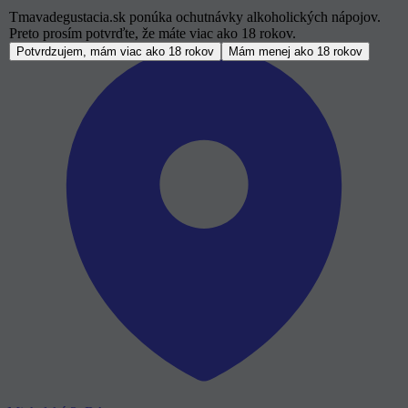
Tmavadegustacia.sk ponúka ochutnávky alkoholických nápojov.
Preto prosím potvrďte, že máte viac ako 18 rokov.
Potvrdzujem, mám viac ako 18 rokov
Mám menej ako 18 rokov