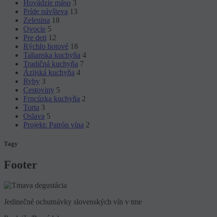
Hovädzie mäso
3
Príde návšteva
13
Zelenina
18
Ovocie
5
Pre deti
12
Rýchlo hotové
18
Talianska kuchyňa
4
Tradičná kuchyňa
7
Ázijská kuchyňa
4
Ryby
3
Cestoviny
5
Frncúzka kuchyňa
2
Torta
3
Oslava
5
Projekt: Patrón vína
2
Tagy
Footer
Jedinečné ochutnávky slovenských vín v tme