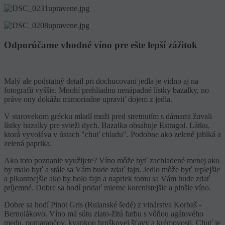
Odporúčame vhodné víno pre ešte lepší zážitok
Malý ale podstatný detail pri dochucovaní jedla je vidno aj na
fotografii vyššie. Mnohí prehliadnu nenápadné lístky bazalky, no
práve ony dokážu mimoriadne upraviť dojem z jedla.
V starovekom grécku mladí muži pred stretnutím s dámami žuvali
lístky bazalky pre svieži dych. Bazalka obsahuje Estragol. Látku,
ktorá vyvoláva v ústach "chuť chladu". Podobne ako zelené jablká a
zelená paprika.
Ako toto poznanie využijete? Víno môže byť zachladené menej ako
by malo byť a stále sa Vám bude zdať fajn. Jedlo môže byť teplejšie
a pikantnejšie ako by bolo fajn a napriek tomu sa Vám bude zdať
príjemné. Dobre sa hodí pridať mierne korenistejšie a plnšie víno.
Dobre sa hodí Pinot Gris (Rulanské šedé) z vinárstva Korbaš -
Bernolákovo. Víno má sútu zlato-žltú farbu s vôňou agátového
medu, pomarančov, kvapkou hruškovej šťavy a krémovosti. Chuť je