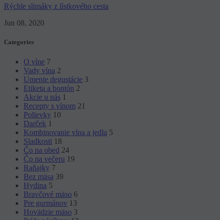
Rýchle slimáky z lístkového cesta
Jun 08, 2020
Categories
O víne
7
Vady vína
2
Umenie degustácie
3
Etiketa a bontón
2
Akcie u nás
1
Recepty s vínom
21
Polievky
10
Darček
1
Kombinovanie vína a jedla
5
Sladkosti
18
Čo na obed
24
Čo na večeru
19
Raňajky
7
Bez mäsa
39
Hydina
5
Bravčové mäso
6
Pre gurmánov
13
Hovädzie mäso
3