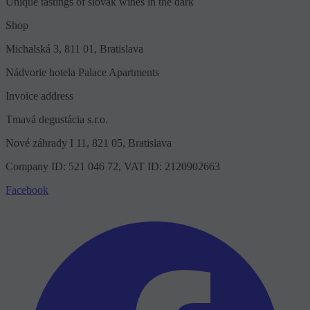
Unique tastings of slovak wines in the dark
Shop
Michalská 3, 811 01, Bratislava
Nádvorie hotela Palace Apartments
Invoice address
Tmavá degustácia s.r.o.
Nové záhrady I 11, 821 05, Bratislava
Company ID: 521 046 72, VAT ID: 2120902663
Facebook