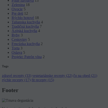
Príde návšteva
13
Zelenina
18
Ovocie
5
Pre deti
12
Rýchlo hotové
18
Talianska kuchyňa
4
Tradičná kuchyňa
7
Ázijská kuchyňa
4
Ryby
3
Cestoviny
5
Frncúzka kuchyňa
2
Torta
3
Oslava
5
Projekt: Patrón vína
2
Tags
zdravé recepty (33)
vegetariánske recepty (22)
čo na obed (21)
rýchle recepty (17)
fit recepty (15)
Footer