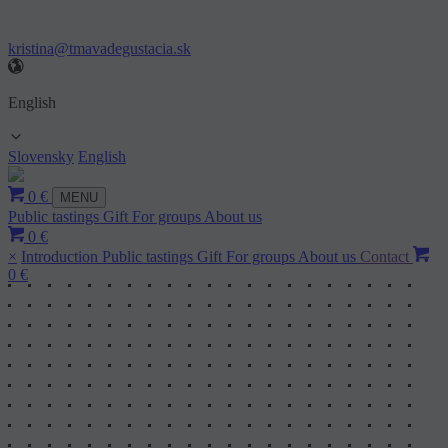
kristina@tmavadegustacia.sk
English
Slovensky
English
0 €
MENU
Public tastings
Gift
For groups
About us
0 €
×
Introduction
Public tastings
Gift
For groups
About us
Contact
0 €