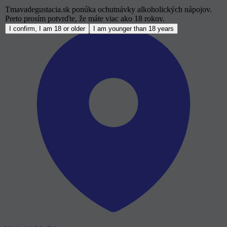
Tmavadegustacia.sk ponúka ochutnávky alkoholických nápojov.
Preto prosím potvrďte, že máte viac ako 18 rokov.
I confirm, I am 18 or older
I am younger than 18 years