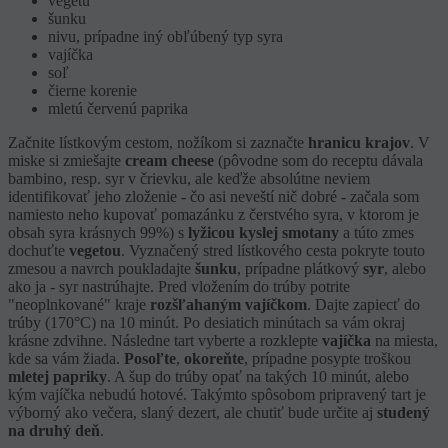
vegetu
šunku
nivu, prípadne iný obľúbený typ syra
vajíčka
soľ
čierne korenie
mletú červenú paprika
Začnite lístkovým cestom, nožíkom si zaznačte
hranicu krajov
. V
miske si zmiešajte
cream cheese
(pôvodne som do receptu dávala
bambino, resp. syr v črievku, ale keďže absolútne neviem
identifikovať jeho zloženie - čo asi neveští nič dobré - začala som
namiesto neho kupovať pomazánku z čerstvého syra, v ktorom je
obsah syra krásnych 99%) s
lyžicou kyslej smotany
a túto zmes
dochuťte
vegetou
. Vyznačený stred lístkového cesta pokryte touto
zmesou a navrch poukladajte
šunku
, prípadne plátkový
syr
, alebo
ako ja - syr nastrúhajte. Pred vložením do trúby potrite
"neoplnkované" kraje
rozšľahaným vajíčkom
. Dajte zapiecť do
trúby (170°C) na 10 minút. Po desiatich minútach sa vám okraj
krásne zdvihne. Následne tart vyberte a rozklepte
vajíčka
na miesta,
kde sa vám žiada.
Posoľte
,
okoreňte
, prípadne posypte troškou
mletej papriky
. A šup do trúby opať na takých 10 minút, alebo
kým vajíčka nebudú hotové. Takýmto spôsobom pripravený tart je
výborný ako večera, slaný dezert, ale chutiť bude určite aj
studený
na druhý deň
.