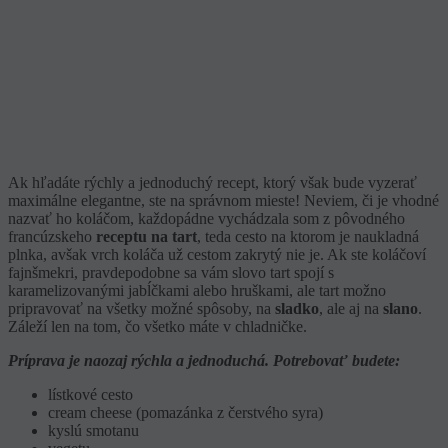
Ak hľadáte rýchly a jednoduchý recept, ktorý však bude vyzerať
maximálne elegantne, ste na správnom mieste! Neviem, či je vhodné
nazvať ho koláčom, každopádne vychádzala som z pôvodného
francúzskeho
receptu na tart
, teda cesto na ktorom je naukladná
plnka, avšak vrch koláča už cestom zakrytý nie je. Ak ste koláčoví
fajnšmekri, pravdepodobne sa vám slovo tart spojí s
karamelizovanými jabĺčkami alebo hruškami, ale tart možno
pripravovať na všetky možné spôsoby, na
sladko
, ale aj na
slano
.
Záleží len na tom, čo všetko máte v chladničke.
Príprava je naozaj rýchla a jednoduchá. Potrebovať budete:
lístkové cesto
cream cheese (pomazánka z čerstvého syra)
kyslú smotanu